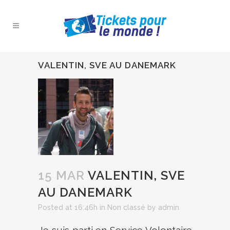
VALENTIN, SVE AU DANEMARK
15 MAR
VALENTIN, SVE
AU DANEMARK
Posted at 16:46h
in
Non classé
by
admin
Je suis parti en Service Volontaire