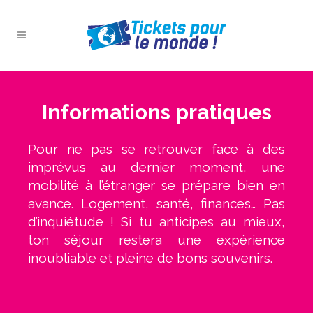
Informations pratiques
Pour ne pas se retrouver face à des
imprévus au dernier moment, une
mobilité à l’étranger se prépare bien en
avance. Logement, santé, finances… Pas
d’inquiétude ! Si tu anticipes au mieux,
ton séjour restera une expérience
inoubliable et pleine de bons souvenirs.