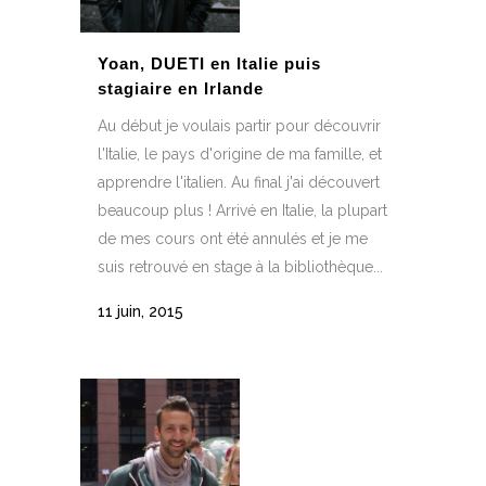
Yoan, DUETI en Italie puis
stagiaire en Irlande
Au début je voulais partir pour découvrir
l'Italie, le pays d'origine de ma famille, et
apprendre l'italien. Au final j'ai découvert
beaucoup plus ! Arrivé en Italie, la plupart
de mes cours ont été annulés et je me
suis retrouvé en stage à la bibliothèque...
11 juin, 2015