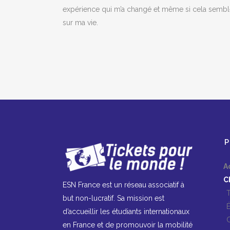
expérience qui m’a changé et même si cela semble
sur ma vie.
PL
Acc
Cha
ESN France est un réseau associatif à
Tou
but non-lucratif. Sa mission est
Ét
d’accueillir les étudiants internationaux
Col
en France et de promouvoir la mobilité