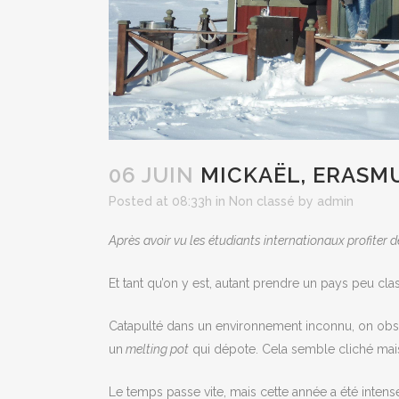
06 JUIN
MICKAËL, ERASM
Posted at 08:33h
in
Non classé
by
admin
Après avoir vu les étudiants internationaux profiter d
Et tant qu’on y est, autant prendre un pays peu cl
Catapulté dans un environnement inconnu, on obs
un
melting pot
qui dépote. Cela semble cliché mais
Le temps passe vite, mais cette année a été inten