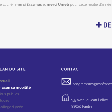
 cliché :
merci Erasmus
et
merci Umeå
pour cette moitié d’année
AN DU SITE
CONTACT
ueil
programmes@esnfrance
cun sa mobilité
s publics
155 avenue Jean Lolive,
udes
93500 Pantin
lège/Lycée